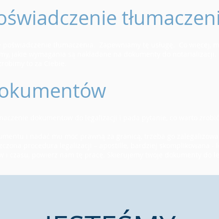
oświadczenie tłumaczen
ne poświadczenie tłumaczenia. Zapewniamy tę usługę. Co więcej, m
y, jakie wymagania są nakładane na dokumenty do notarializacji.
robimy to za Ciebie.
 dokumentów
aczenie dokumentow do legalizacji i pada pytanie, co warto zrobić
mentu i nadać mu moc prawną za granicą, trzeba go zalegalizować
zczona procedura legalizacji – apostille, bardziej skomplikowana - 
w i czasu, powierz nam tę pracę. Skierujemy twoje dokumenty do leg