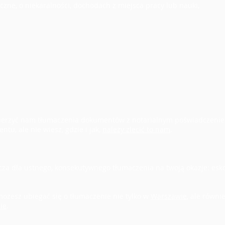
zne, o niekaralności, dochodach z miejsca pracy lub nauki,
wierzyć nam tłumaczenia dokumentów z notarialnym poświadczeni
ntu, ale nie wiesz, gdzie i jak,
należy zlecić to nam
.
za dla ustnego, konsekutywnego tłumaczenia na twoją okazje: esko
ożesz ubiegać się o tłumaczenie nie tylko w
Warszawie
,
ale równi
nie
.