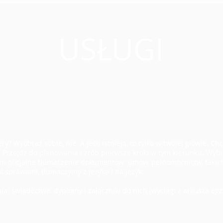
USŁUGI
iery? Wyobraź sobie, nie. A jeśli istnieją, to tylko w twojej głowie. 
 Przejdź do planowania i zrób pierwsze kroki w tym kierunku. Wybi
 oficjalne tłumaczenie dokumentów: umów, pełnomocnictw, takich jak
i sprawami, tłumaczymy z języka i na język:
a: świadectwa, dyplomy i załączniki do nich (wyciągi z arkusza eg