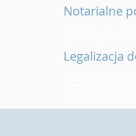
Notarialne p
Często klienci potrzebują notarial
ponieważ robimy to od dawna i wiem
poradzić sobie z tymi problemami, z
Legalizacja
Często jesteśmy proszeni o przetłum
tłumaczenie czy umieścić apostille?
Aby potwierdzić autentyczność doku
terenie kraju, który go wydał. Upros
trzeba zacząć. Aby nie tracić nerwó