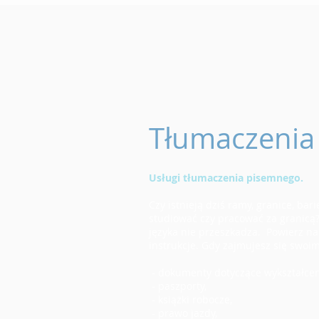
Tłumaczenia
Usługi tłumaczenia pisemnego.
Czy istnieją dziś ramy, granice, bar
studiować czy pracować za granicą?
języka nie przeszkadza. Powierz nam
instrukcje. Gdy zajmujesz się swoim
- dokumenty dotyczące wykształceni
- paszporty,
- książki robocze,
- prawo jazdy,