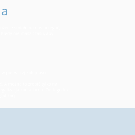
ia
ożecie śmiało na nas polegać,
 Kiedy nie masz czasu, aby
 w pierwszej kolejności –
. A można to zrobić tylko na
legalizacja konsularna. Od tego tez
alizacji.