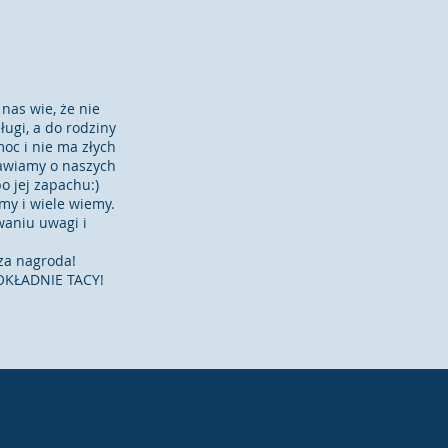
nas wie, że nie
ługi, a do rodziny
oc i nie ma złych
mawiamy o naszych
o jej zapachu:)
my i wiele wiemy.
aniu uwagi i
sza nagroda!
DOKŁADNIE TACY!