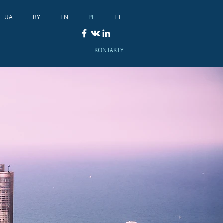
UA
BY
EN
PL
ET
KONTAKTY