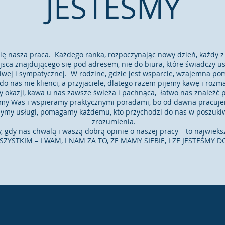
JESTEŚMY
ę nasza praca. Każdego ranka, rozpoczynając nowy dzień, każdy z 
jsca znajdującego się pod adresem, nie do biura, które świadczy us
liwej i sympatycznej. W rodzine, gdzie jest wsparcie, wzajemna pom
do nas nie klienci, a przyjaciele, dlatego razem pijemy kawę i roz
y okazji, kawa u nas zawsze świeża i pachnąca, łatwo nas znaleźć p
amy Was i wspieramy praktycznymi poradami, bo od dawna pracuje
ymy usługi, pomagamy każdemu, kto przychodzi do nas w poszukiw
zrozumienia.
y, gdy nas chwalą i waszą dobrą opinie o naszej pracy – to najwiek
ZYSTKIM – I WAM, I NAM ZA TO, ŻE MAMY SIEBIE, I ŻE JESTEŚMY 