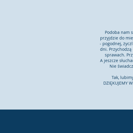
Podoba nam si
przyjdzie do mie
- pogodnej, życz
dni. Przychodzą 
sprawach. Prz
A jeszcze słuch
Nie świadcz
Tak, lubim
DZIĘKUJEMY WS