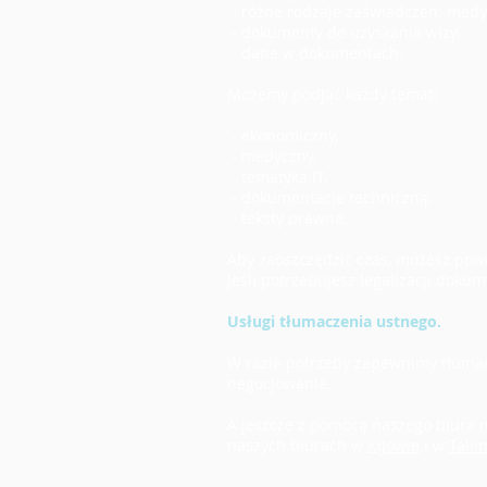
- różne rodzaje zaświadczeń: medyc
- dokumenty do uzyskania wizy,
- dane w dokumentach.
Możemy podjąć każdy temat:
- ekonomiczny,
- medyczny,
- tematyka IT,
- dokumentacje techniczną,
- teksty prawne.
Aby zaoszczędzić czas, możesz po
Jeśli potrzebujesz legalizacji dokume
Usługi tłumaczenia ustnego.
W razie potrzeby zapewnimy tłumac
negocjowanie.
A jeszcze z pomocą naszego biura m
naszych biurach w
Kijowie
i w
Talli