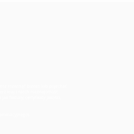
Chcesz rozwinąć biznes lub pojechać
erz kraj i niech nieznajomość
 faktury, certyfikaty jakości,
zaminacyjnego),