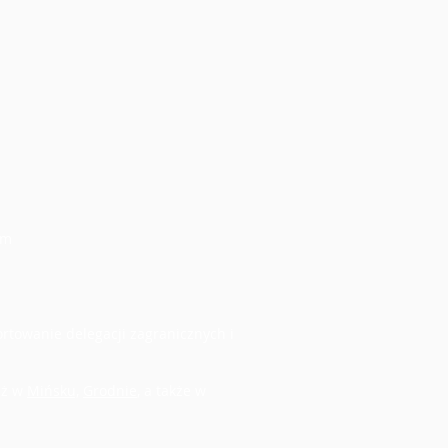
em
rtowanie delegacji zagranicznych i
eż w
Mińsku,
Grodnie
, a także w